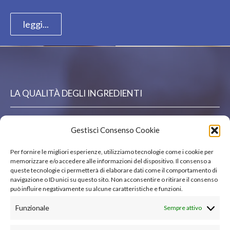
leggi...
LA QUALITÀ DEGLI INGREDIENTI
La nuova frontiera di Gino è l’utilizzo di farine di
Gestisci Consenso Cookie
agricoltura biologica e l’aggiornamento continuo dei
Per fornire le migliori esperienze, utilizziamo tecnologie come i cookie per
propri menù data la continua e costante ricerca delle
memorizzare e/o accedere alle informazioni del dispositivo. Il consenso a
queste tecnologie ci permetterà di elaborare dati come il comportamento di
migliori eccellenze gastronomiche italiane da
navigazione o ID unici su questo sito. Non acconsentire o ritirare il consenso
può influire negativamente su alcune caratteristiche e funzioni.
proporre sulla pizza e da far conoscere attraverso la
pizza…
Funzionale
Sempre attivo