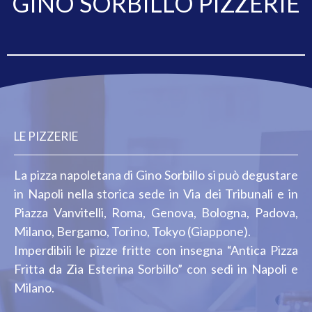
GINO SORBILLO PIZZERIE
LE PIZZERIE
La pizza napoletana di Gino Sorbillo si può degustare
in Napoli nella storica sede in Via dei Tribunali e in
Piazza Vanvitelli, Roma, Genova, Bologna, Padova,
Milano, Bergamo, Torino, Tokyo (Giappone).
Imperdibili le pizze fritte con insegna “Antica Pizza
Fritta da Zia Esterina Sorbillo” con sedi in Napoli e
Milano.