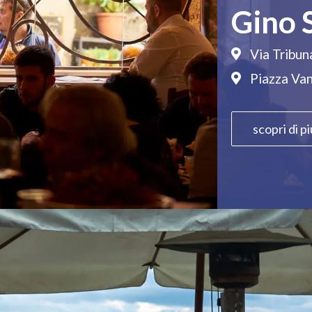
Gino 
Via Tribun
Piazza Vanv
scopri di pi