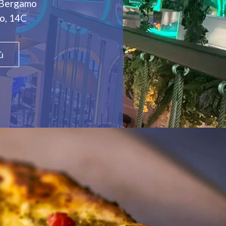
o Bergamo
ro, 14C
ù