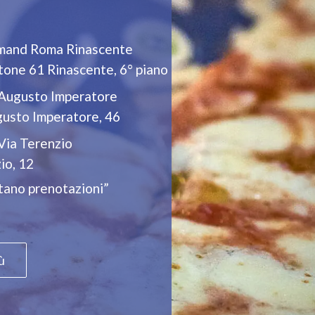
rmand Roma Rinascente
itone 61 Rinascente, 6° piano
 Augusto Imperatore
gusto Imperatore, 46
 Via Terenzio
io, 12
tano prenotazioni”
ù