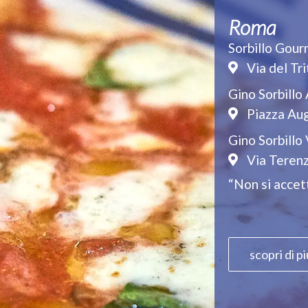
Roma
Sorbillo Gou
Via del Tr
Gino Sorbillo
Piazza Au
Gino Sorbillo
Via Terenz
“Non si accet
scopri di pi