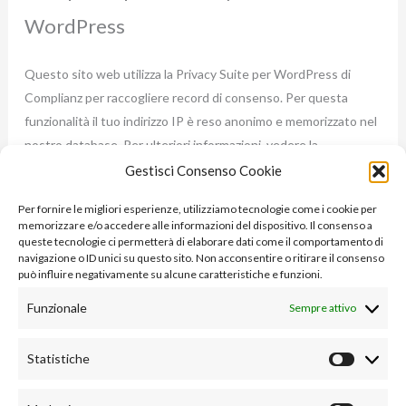
WordPress
Questo sito web utilizza la Privacy Suite per WordPress di
Complianz per raccogliere record di consenso. Per questa
funzionalità il tuo indirizzo IP è reso anonimo e memorizzato nel
nostro database. Per ulteriori informazioni, vedere la
Dichiarazione sulla Privacy
di Complianz.
Gestisci Consenso Cookie
Akismet
Per fornire le migliori esperienze, utilizziamo tecnologie come i cookie per
memorizzare e/o accedere alle informazioni del dispositivo. Il consenso a
queste tecnologie ci permetterà di elaborare dati come il comportamento di
navigazione o ID unici su questo sito. Non acconsentire o ritirare il consenso
We collect information about visitors who comment on Sites
può influire negativamente su alcune caratteristiche e funzioni.
that use our Akismet Anti-spam service. The information we
collect depends on how the User sets up Akismet for the Site,
Funzionale
Sempre attivo
but typically includes the commenter's IP address, user agent,
referrer, and Site URL (along with other information directly
Statistiche
Statist
provided by the commenter such as their name, username,
email address, and the comment itself).