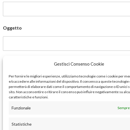
Oggetto
Messaggio
*
Gestisci Consenso Cookie
Per fornire le migliori esperienze, utilizziamo tecnologie come i cookie per 
e/o accedere alle informazioni del dispositivo. Il consenso a queste tecnologie 
permetterà di elaborare dati come il comportamento di navigazione o ID unici 
sito. Non acconsentire o ritirare il consenso può influire negativamente su alc
caratteristiche e funzioni.
Funzionale
Sempre 
Clicca qui per accettare i Cookie reCaptcha prima di inviare il modulo.
Statistiche