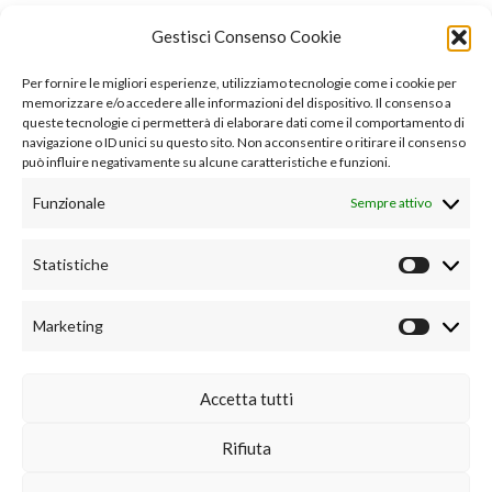
Gestisci Consenso Cookie
Per fornire le migliori esperienze, utilizziamo tecnologie come i cookie per
memorizzare e/o accedere alle informazioni del dispositivo. Il consenso a
queste tecnologie ci permetterà di elaborare dati come il comportamento di
navigazione o ID unici su questo sito. Non acconsentire o ritirare il consenso
può influire negativamente su alcune caratteristiche e funzioni.
Funzionale
Sempre attivo
Statistiche
Statist
Marketing
Market
Accetta tutti
Rifiuta
©2026 Gino Sorbillo Antica Pizzeria S.r.l. P.IVA
07201791212 |
Privacy
|
Cookie Policy