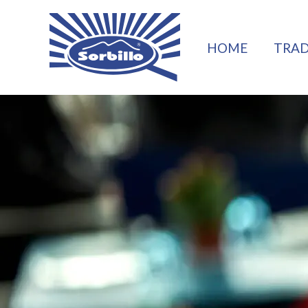
Vai
al
HOME
TRAD
contenuto