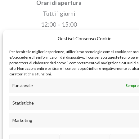
Orari di apertura
Tutti i giorni
12:00 – 15:00
19:00 – 23:00
Gestisci Consenso Cookie
Per fornire le migliori esperienze, utilizziamo tecnologie come i cookie per 
e/o accedere alle informazioni del dispositivo. Il consenso a queste tecnologie 
permetterà di elaborare dati come il comportamento di navigazione o ID unici 
sito. Non acconsentire o ritirare il consenso può influire negativamente su alc
caratteristiche e funzioni.
Funzionale
Sempre 
Statistiche
Marketing