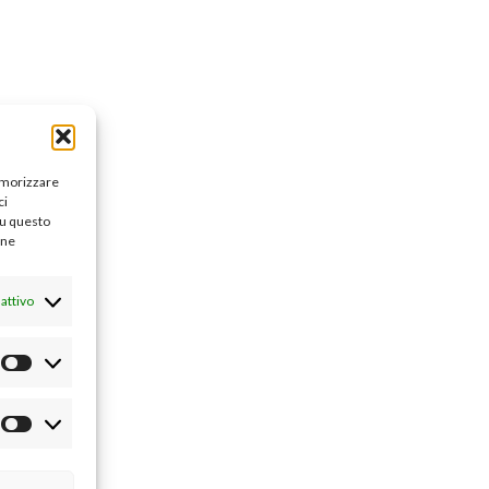
memorizzare
ci
su questo
une
attivo
Statistiche
Marketing